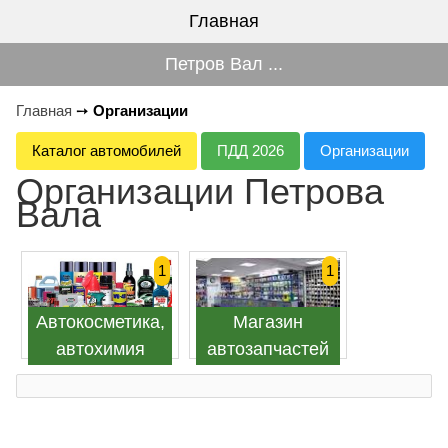
Главная
Петров Вал ...
Главная
➙
Организации
Каталог автомобилей
ПДД 2026
Организации
Организации Петрова
Вала
1
1
Автокосметика,
Магазин
автохимия
автозапчастей